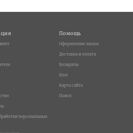
ация
Помощь
инет
Оформление заказа
Доставка и оплата
ителе
Возвраты
Блог
Карта сайта
ство
Поиск
ты
бработки персональных