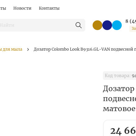
аты
Новости
Контакты
8 (4
За
ы для мыла
Дозатор Colombo Look B9316.GL-VAN подвесной 
Код товара:
9
Дозатор
подвесн
матовое
24 66