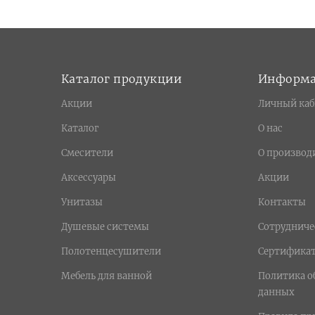
Каталог продукции
Информ
Акции
Личный каб
Каталог
О нас
Смесители
О производ
Аксессуары
Акции
Унитазы
Контакты
Душевые системы
Сотрудниче
Полотенцесушители
Сертифика
Мебель для ванной
Политика о
данных