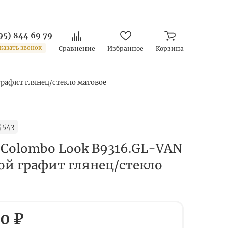
95) 844 69 79
казать звонок
Сравнение
Избранное
Корзина
графит глянец/стекло матовое
4543
 Colombo Look B9316.GL-VAN
ой графит глянец/стекло
0 ₽