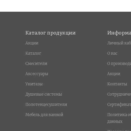
Каталог продукции
Информ
Акции
Личный каб
Каталог
О нас
Смесители
О производ
Аксессуары
Акции
Унитазы
Контакты
Душевые системы
Сотрудниче
Полотенцесушители
Сертифика
Мебель для ванной
Политика о
данных