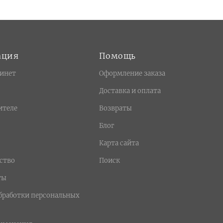
ация
Помощь
инет
Оформление заказа
Доставка и оплата
ителе
Возвраты
Блог
Карта сайта
ство
Поиск
ты
бработки персональных