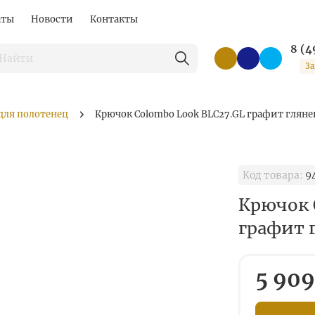
аты
Новости
Контакты
8 (4
За
для полотенец
Крючок Colombo Look BLC27.GL графит гляне
Код товара:
9
Крючок 
графит 
5 909