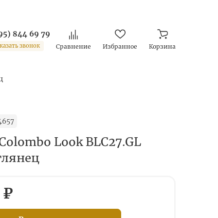
95) 844 69 79
казать звонок
Сравнение
Избранное
Корзина
ц
4657
Colombo Look BLC27.GL
глянец
 ₽