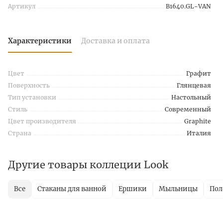
Артикул
B1640.GL-VAN
Характеристики
Доставка и оплата
Цвет
Графит
Поверхность
Глянцевая
Тип установки
Настольный
Стиль
Современный
Цвет производителя
Graphite
Страна
Италия
Другие товары коллеции Look
Все
Стаканы для ванной
Ершики
Мыльницы
Пол