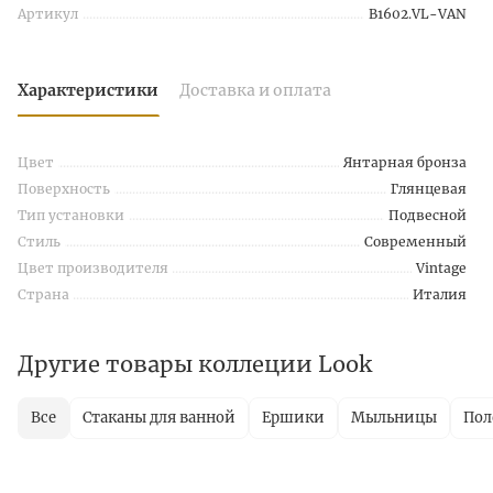
Артикул
B1602.VL-VAN
Характеристики
Доставка и оплата
Цвет
Янтарная бронза
Поверхность
Глянцевая
Тип установки
Подвесной
Стиль
Современный
Цвет производителя
Vintage
Страна
Италия
Другие товары коллеции Look
Все
Стаканы для ванной
Ершики
Мыльницы
Пол