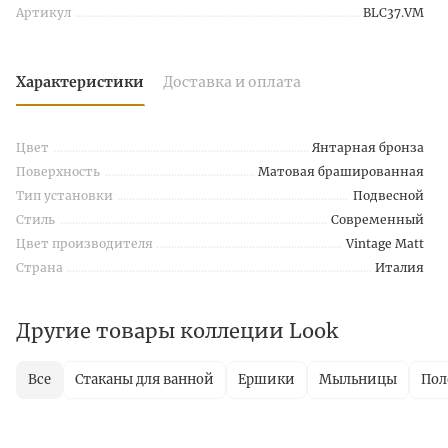
Артикул
BLC37.VM
Характеристики
Доставка и оплата
Цвет
Янтарная бронза
Поверхность
Матовая брашированная
Тип установки
Подвесной
Стиль
Современный
Цвет производителя
Vintage Matt
Страна
Италия
Другие товары коллеции Look
Все
Стаканы для ванной
Ершики
Мыльницы
Пол