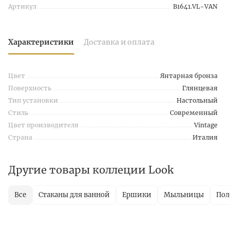
Артикул
B1641.VL-VAN
Характеристики
Доставка и оплата
Цвет
Янтарная бронза
Поверхность
Глянцевая
Тип установки
Настольный
Стиль
Современный
Цвет производителя
Vintage
Страна
Италия
Другие товары коллеции Look
Все
Стаканы для ванной
Ершики
Мыльницы
Пол