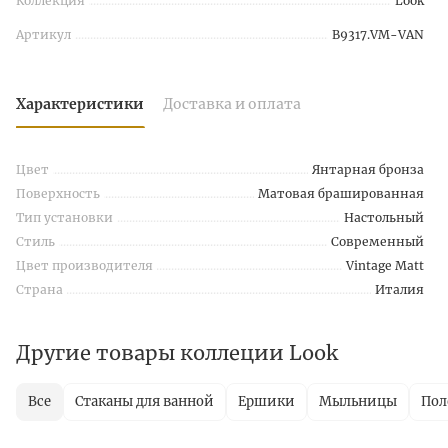
Коллекция
Look
Артикул
B9317.VM-VAN
Характеристики
Доставка и оплата
Цвет
Янтарная бронза
Поверхность
Матовая брашированная
Тип установки
Настольный
Стиль
Современный
Цвет производителя
Vintage Matt
Страна
Италия
Другие товары коллеции Look
Все
Стаканы для ванной
Ершики
Мыльницы
Пол