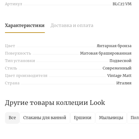
Артикул
BLC27.VM
Характеристики
Доставка и оплата
Цвет
Янтарная бронза
Поверхность
Матовая брашированная
Тип установки
Подвесной
Стиль
Современный
Цвет производителя
Vintage Matt
Страна
Италия
Другие товары коллеции Look
Все
Стаканы для ванной
Ершики
Мыльницы
Пол