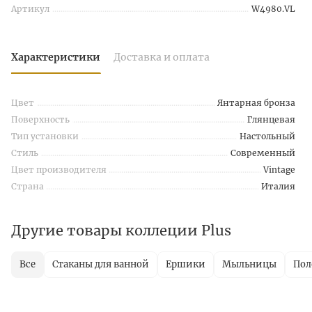
Артикул
W4980.VL
Характеристики
Доставка и оплата
Цвет
Янтарная бронза
Поверхность
Глянцевая
Тип установки
Настольный
Стиль
Современный
Цвет производителя
Vintage
Страна
Италия
Другие товары коллеции Plus
Все
Стаканы для ванной
Ершики
Мыльницы
Пол