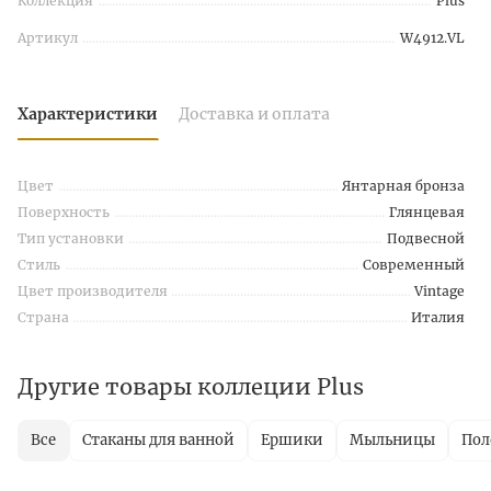
Коллекция
Plus
Артикул
W4912.VL
Характеристики
Доставка и оплата
Цвет
Янтарная бронза
Поверхность
Глянцевая
Тип установки
Подвесной
Стиль
Современный
Цвет производителя
Vintage
Страна
Италия
Другие товары коллеции Plus
Все
Стаканы для ванной
Ершики
Мыльницы
Пол