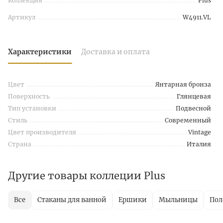
Коллекция
Plus
Артикул
W4911.VL
Характеристики
Доставка и оплата
Цвет
Янтарная бронза
Поверхность
Глянцевая
Тип установки
Подвесной
Стиль
Современный
Цвет производителя
Vintage
Страна
Италия
Другие товары коллеции Plus
Все
Стаканы для ванной
Ершики
Мыльницы
Пол