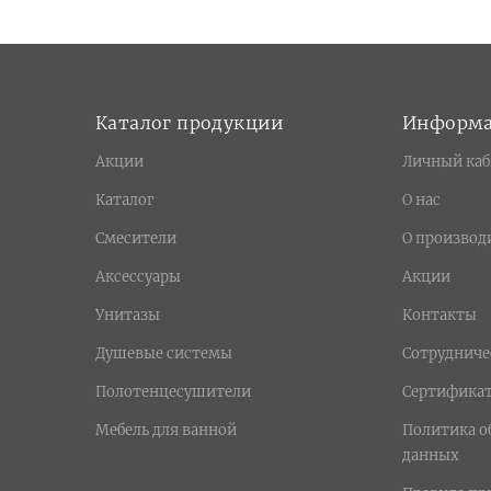
Каталог продукции
Информ
Акции
Личный каб
Каталог
О нас
Смесители
О производ
Аксессуары
Акции
Унитазы
Контакты
Душевые системы
Сотрудниче
Полотенцесушители
Сертифика
Мебель для ванной
Политика о
данных