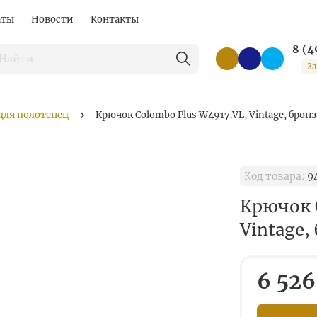
аты
Новости
Контакты
8 (4
За
для полотенец
Крючок Colombo Plus W4917.VL, Vintage, брон
Код товара:
9
Крючок 
Vintage,
6 526