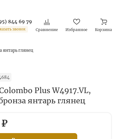
95) 844 69 79
казать звонок
Сравнение
Избранное
Корзина
за янтарь глянец
4684
Colombo Plus W4917.VL,
 бронза янтарь глянец
 ₽