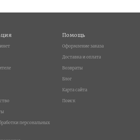
ация
Помощь
инет
Оформление заказа
Доставка и оплата
ителе
Возвраты
Блог
Карта сайта
ство
Поиск
ты
бработки персональных