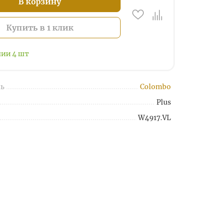
В корзину
Купить в 1 клик
чии
4
шт
ь
Colombo
Plus
W4917.VL