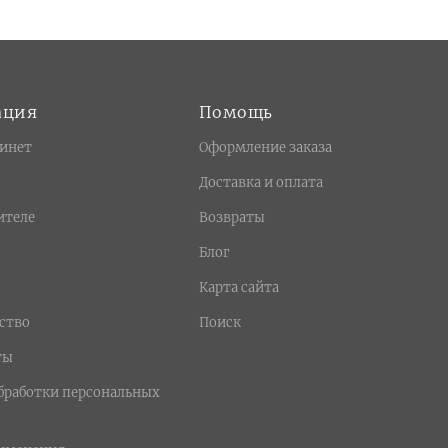
ация
Помощь
инет
Оформление заказа
Доставка и оплата
ителе
Возвраты
Блог
Карта сайта
ство
Поиск
ты
бработки персональных