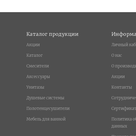
Каталог продукции
Информ
Акции
Личный каб
Каталог
О нас
Смесители
О производ
Аксессуары
Акции
Унитазы
Контакты
Душевые системы
Сотрудниче
Полотенцесушители
Сертифика
Мебель для ванной
Политика о
данных