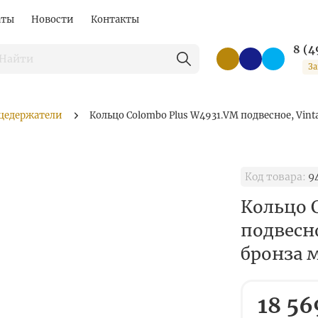
аты
Новости
Контакты
8 (4
За
цедержатели
Кольцо Colombo Plus W4931.VM подвесное, Vint
Код товара:
9
Кольцо 
подвесно
бронза 
18 56