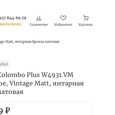
95) 844 69 79
казать звонок
Сравнение
Избранное
Корзина
age Matt, янтарная бронза матовая
4642
Colombo Plus W4931.VM
е, Vintage Matt, янтарная
матовая
9 ₽