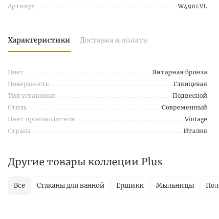
Артикул
W4901.VL
Характеристики
Доставка и оплата
Цвет
Янтарная бронза
Поверхность
Глянцевая
Тип установки
Подвесной
Стиль
Современный
Цвет производителя
Vintage
Страна
Италия
Другие товары коллеции Plus
Все
Стаканы для ванной
Ершики
Мыльницы
Пол