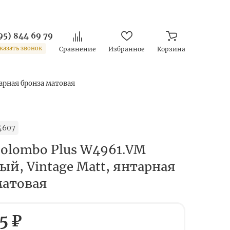
95) 844 69 79
казать звонок
Сравнение
Избранное
Корзина
арная бронза матовая
4607
olombo Plus W4961.VM
ый, Vintage Matt, янтарная
матовая
5 ₽