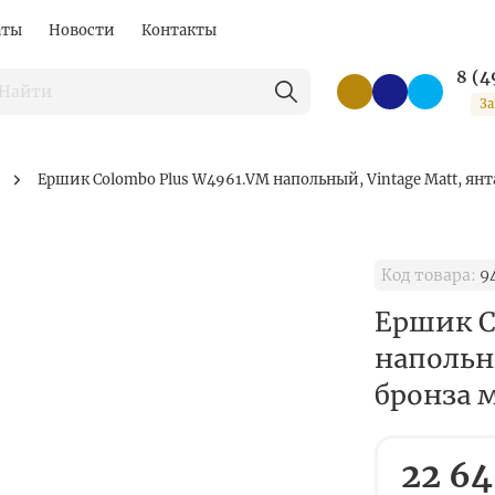
аты
Новости
Контакты
8 (4
За
Ершик Colombo Plus W4961.VM напольный, Vintage Matt, янт
Код товара:
9
Ершик C
напольн
бронза 
22 64