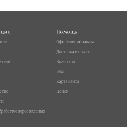
ация
Помощь
инет
Оформление заказа
Доставка и оплата
ителе
Возвраты
Блог
Карта сайта
ство
Поиск
ты
бработки персональных