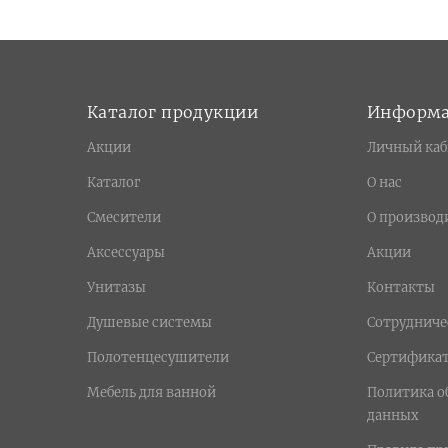
Каталог продукции
Информ
Акции
Личный каб
Каталог
О нас
Смесители
О производ
Аксессуары
Акции
Унитазы
Контакты
Душевые системы
Сотрудниче
Полотенцесушители
Сертифика
Мебель для ванной
Политика о
данных