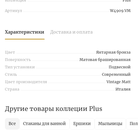
Коллекция
Plus
Артикул
W4909.VM
Характеристики
Доставка и оплата
Цвет
Янтарная бронза
Поверхность
Матовая брашированная
Тип установки
Подвесной
Стиль
Современный
Цвет производителя
Vintage Matt
Страна
Италия
Другие товары коллеции Plus
Все
Стаканы для ванной
Ершики
Мыльницы
Пол