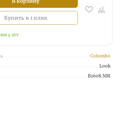
В корзину
Купить в 1 клик
чии
4
шт
ь
Colombo
Look
B1608.NM