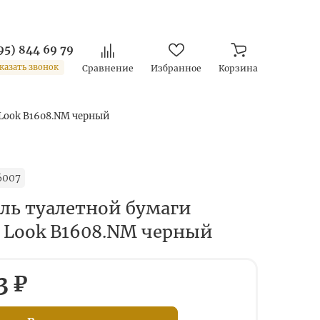
95) 844 69 79
казать звонок
Сравнение
Избранное
Корзина
 Look B1608.NM черный
6007
ль туалетной бумаги
 Look B1608.NM черный
3 ₽