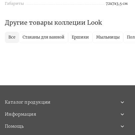
Габариты
72x7x3,5 см
Другие товары коллеции Look
Все
Стаканы для ванной
Ершики
Мыльницы
Пол
Каталог продукции
Информация
Помощь