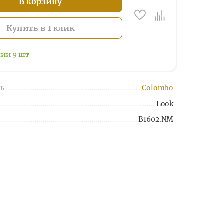
В корзину
Купить в 1 клик
чии
9
шт
ь
Colombo
Look
B1602.NM