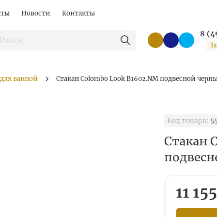
аты
Новости
Контакты
8 (4
За
 для ванной
Стакан Colombo Look B1602.NM подвесной черн
Код товара:
5
Стакан 
подвесн
11 155