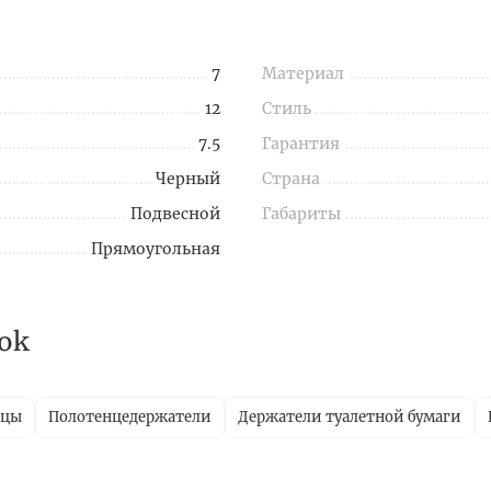
7
Материал
12
Стиль
7.5
Гарантия
Черный
Страна
Подвесной
Габариты
Прямоугольная
ok
ицы
Полотенцедержатели
Держатели туалетной бумаги