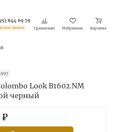
95) 844 69 79
казать звонок
Сравнение
Избранное
Корзина
ый
5997
Colombo Look B1602.NM
ой черный
 ₽