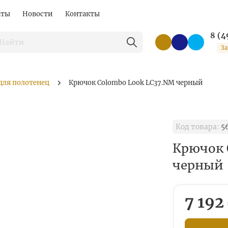
аты
Новости
Контакты
8 (4
За
для полотенец
Крючок Colombo Look LC37.NM черный
Код товара:
5
Крючок 
черный
7 192