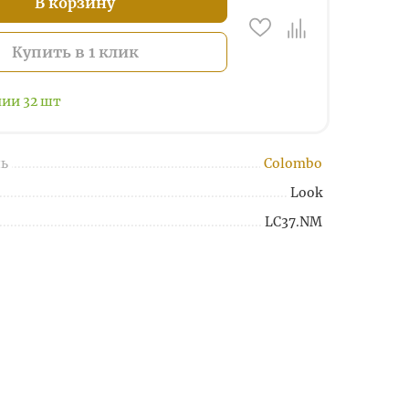
В корзину
Купить в 1 клик
чии
32
шт
ь
Colombo
Look
LC37.NM