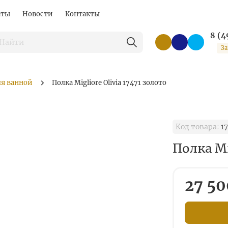
аты
Новости
Контакты
8 (4
За
ля ванной
Полка Migliore Olivia 17471 золото
Код товара:
17
Полка Mi
27 50