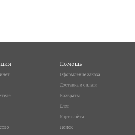
ация
Помощь
инет
Оформление заказа
Доставка и оплата
ителе
Возвраты
Блог
Карта сайта
ство
Поиск