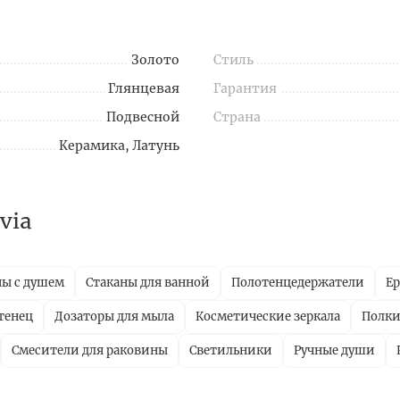
Золото
Стиль
Глянцевая
Гарантия
Подвесной
Страна
Керамика, Латунь
via
ны с душем
Стаканы для ванной
Полотенцедержатели
Е
тенец
Дозаторы для мыла
Косметические зеркала
Полки
Смесители для раковины
Светильники
Ручные души