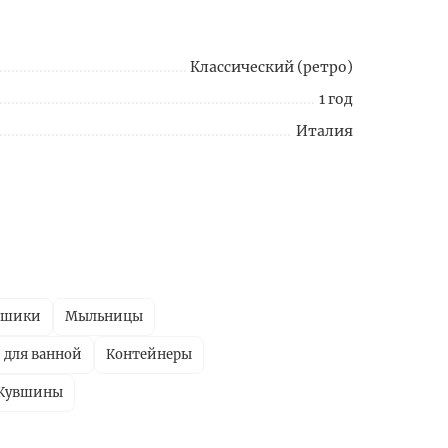
Классический (ретро)
1 год
Италия
ршики
Мыльницы
 для ванной
Контейнеры
Кувшины