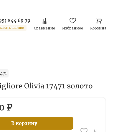
95) 844 69 79
казать звонок
Сравнение
Избранное
Корзина
471
gliore Olivia 17471 золото
0 ₽
В корзину