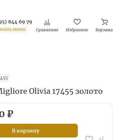
95) 844 69 79
казать звонок
Сравнение
Избранное
Корзина
455
gliore Olivia 17455 золото
0 ₽
В корзину