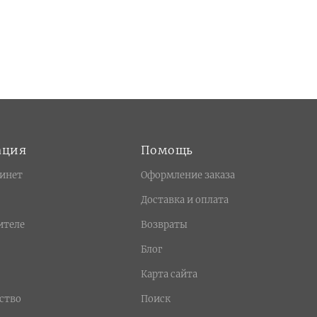
ация
Помощь
инет
Оформление заказа
Доставка и оплата
ителе
Возвраты
Блог
Карта сайта
ство
Поиск