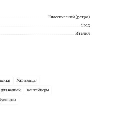
Классический (ретро)
1 год
Италия
ршики
Мыльницы
 для ванной
Контейнеры
Кувшины