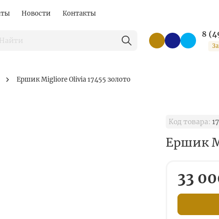
аты
Новости
Контакты
8 (4
За
Ершик Migliore Olivia 17455 золото
Код товара:
17
Ершик Mi
33 00