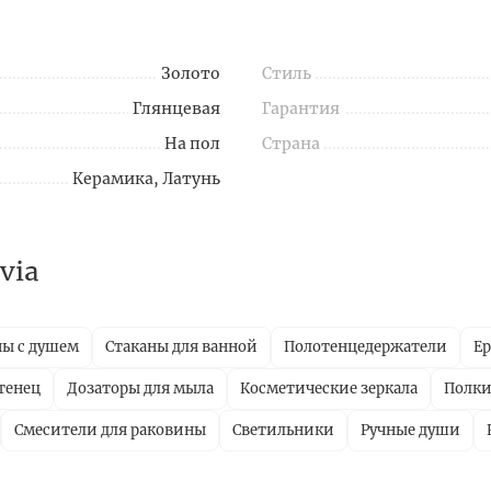
Золото
Стиль
Глянцевая
Гарантия
На пол
Страна
Керамика, Латунь
via
ны с душем
Стаканы для ванной
Полотенцедержатели
Е
тенец
Дозаторы для мыла
Косметические зеркала
Полки
Смесители для раковины
Светильники
Ручные души