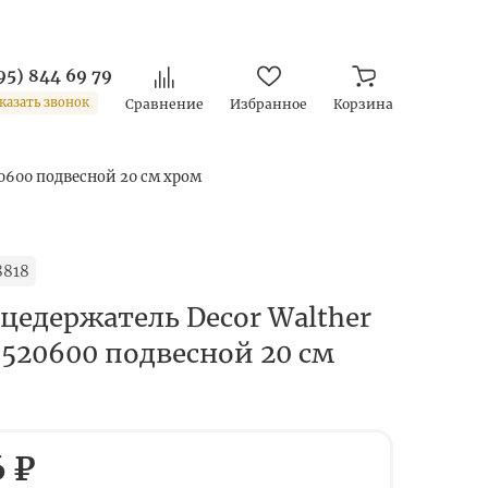
95) 844 69 79
казать звонок
Сравнение
Избранное
Корзина
0600 подвесной 20 см хром
8818
цедержатель Decor Walther
0520600 подвесной 20 см
6 ₽