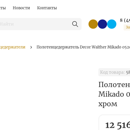
аты
Новости
Контакты
8 (4
За
цедержатели
Полотенцедержатель Decor Walther Mikado 052
Код товара:
5
Полотен
Mikado 
хром
12 51