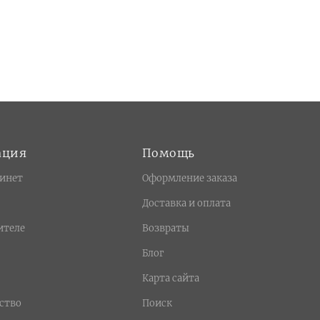
ация
Помощь
инет
Оформление заказа
Доставка и оплата
ителе
Возвраты
Блог
Карта сайта
ство
Поиск