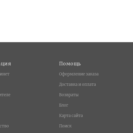
ация
Помощь
инет
Оформление заказа
Доставка и оплата
ителе
Возвраты
Блог
Карта сайта
ство
Поиск