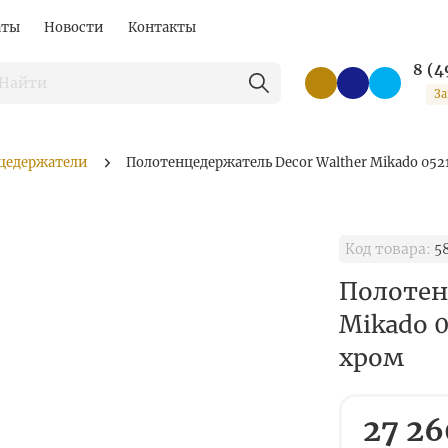
аты
Новости
Контакты
8 (4
За
цедержатели
Полотенцедержатель Decor Walther Mikado 052
Код товара:
5
Полотен
Mikado 
хром
27 26