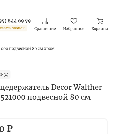
95) 844 69 79
казать звонок
Сравнение
Избранное
Корзина
1000 подвесной 80 см хром
8834
цедержатель Decor Walther
0521000 подвесной 80 см
0 ₽