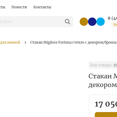
аты
Новости
Контакты
8 (4
За
 для ванной
Стакан Migliore Fortuna стекло с декором/бронза
Код товара:
2
Стакан M
декором
17 05