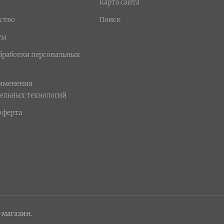
Карта сайта
ство
Поиск
ты
бработки персональных
рименения
ельных технологий
оферта
-магазин.