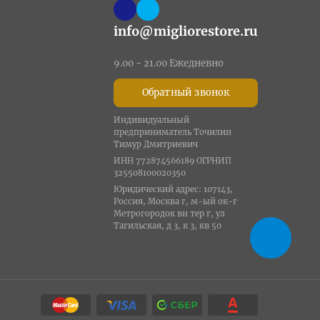
info@migliorestore.ru
9.00 - 21.00 Ежедневно
Обратный звонок
Индивидуальный
предприниматель Точилин
Тимур Дмитриевич
ИНН 772874566189 ОГРНИП
325508100020350
Юридический адрес: 107143,
Россия, Москва г, м-ый ок-г
Метрогородок вн тер г, ул
Тагильская, д 3, к 3, кв 50