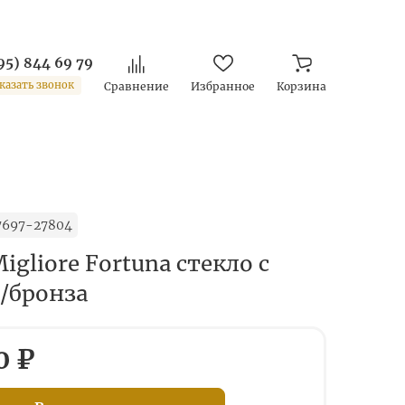
95) 844 69 79
казать звонок
Сравнение
Избранное
Корзина
7697-27804
igliore Fortuna стекло с
/бронза
0 ₽