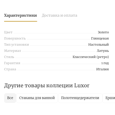
Характеристики
Доставка и оплата
Цвет
Золото
Поверхность
Глянцевая
Тип установки
Настольный
Материал
Латунь
Стиль
Классический (ретро)
Гарантия
1 год
Страна
Италия
Другие товары коллеции Luxor
Все
Стаканы для ванной
Полотенцедержатели
Ерш