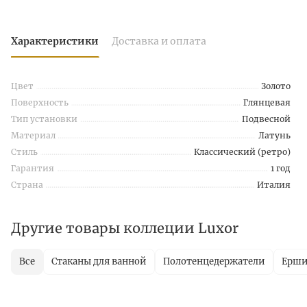
Характеристики
Доставка и оплата
Цвет
Золото
Поверхность
Глянцевая
Тип установки
Подвесной
Материал
Латунь
Стиль
Классический (ретро)
Гарантия
1 год
Страна
Италия
Другие товары коллеции Luxor
Все
Стаканы для ванной
Полотенцедержатели
Ерш