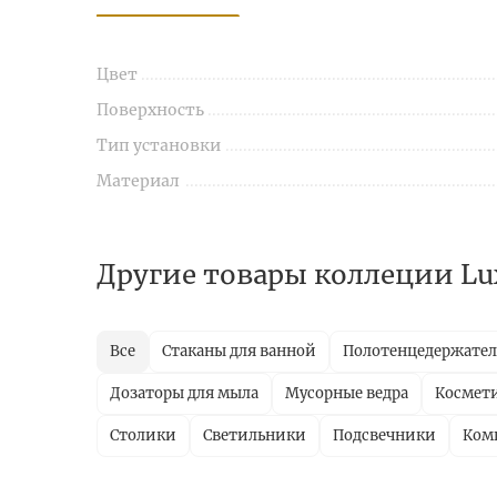
Цвет
Поверхность
Тип установки
Материал
Другие товары коллеции Lu
Все
Стаканы для ванной
Полотенцедержате
Дозаторы для мыла
Мусорные ведра
Космети
Столики
Светильники
Подсвечники
Ком