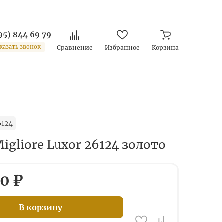
95) 844 69 79
казать звонок
Сравнение
Избранное
Корзина
6124
igliore Luxor 26124 золото
0 ₽
В корзину