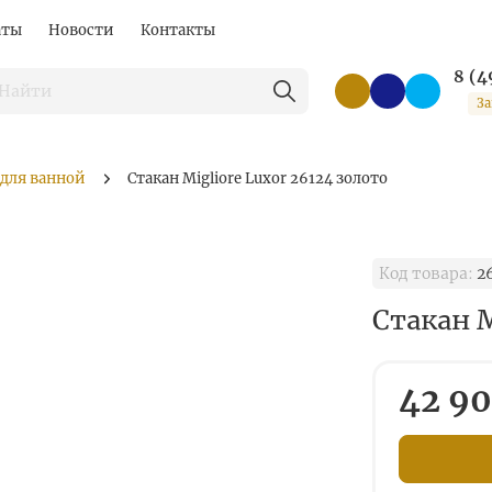
аты
Новости
Контакты
8 (4
За
 для ванной
Стакан Migliore Luxor 26124 золото
Код товара:
2
Стакан M
42 90