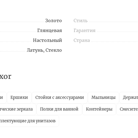
Золото
Стиль
Глянцевая
Гарантия
Настольный
Страна
Латунь, Стекло
xor
ли
Ершики
Стойки с аксессуарами
Мыльницы
Держат
ческие зеркала
Полки для ванной
Контейнеры
Смесите
плектующие для унитазов