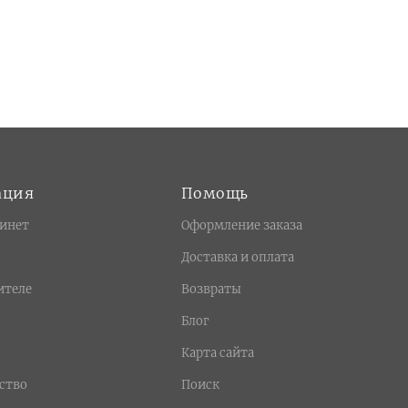
ация
Помощь
инет
Оформление заказа
Доставка и оплата
ителе
Возвраты
Блог
Карта сайта
ство
Поиск