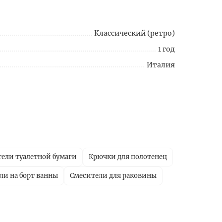
Классический (ретро)
1 год
Италия
ели туалетной бумаги
Крючки для полотенец
ли на борт ванны
Смесители для раковины