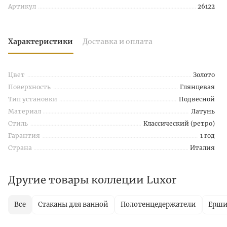
Артикул
26122
Характеристики
Доставка и оплата
Цвет
Золото
Поверхность
Глянцевая
Тип установки
Подвесной
Материал
Латунь
Стиль
Классический (ретро)
Гарантия
1 год
Страна
Италия
Другие товары коллеции Luxor
Все
Стаканы для ванной
Полотенцедержатели
Ерш