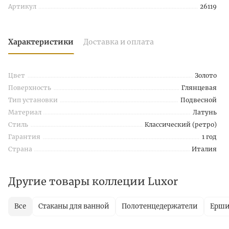
Артикул
26119
Характеристики
Доставка и оплата
Цвет
Золото
Поверхность
Глянцевая
Тип установки
Подвесной
Материал
Латунь
Стиль
Классический (ретро)
Гарантия
1 год
Страна
Италия
Другие товары коллеции Luxor
Все
Стаканы для ванной
Полотенцедержатели
Ерш