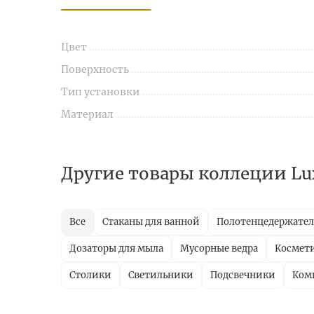
Цвет
Поверхность
Тип установки
Материал
Другие товары коллеции Lu
Все
Стаканы для ванной
Полотенцедержате
Дозаторы для мыла
Мусорные ведра
Космети
Столики
Светильники
Подсвечники
Ком