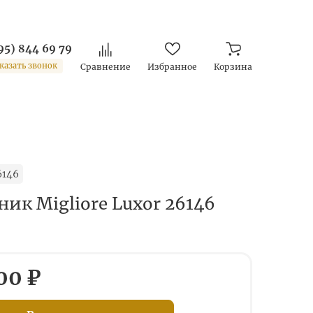
95) 844 69 79
казать звонок
Сравнение
Избранное
Корзина
6146
ик Migliore Luxor 26146
00 ₽