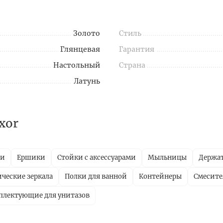
Золото
Стиль
Глянцевая
Гарантия
Настольный
Страна
Латунь
xor
ли
Ершики
Стойки с аксессуарами
Мыльницы
Держат
ческие зеркала
Полки для ванной
Контейнеры
Смесите
плектующие для унитазов