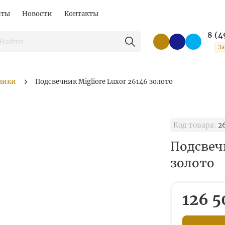
аты
Новости
Контакты
8 (4
За
ники
Подсвечник Migliore Luxor 26146 золото
Код товара:
2
Подсвечн
золото
126 5