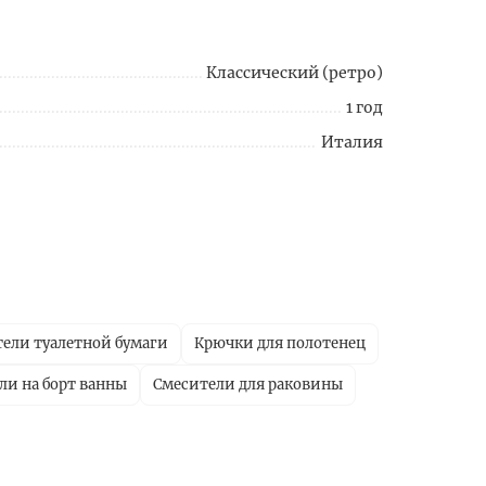
Классический (ретро)
1 год
Италия
ели туалетной бумаги
Крючки для полотенец
ли на борт ванны
Смесители для раковины