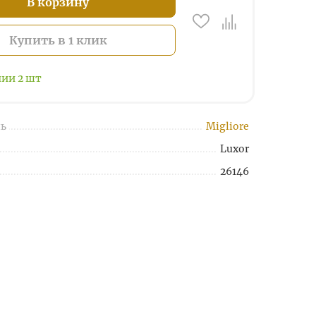
В корзину
Купить в 1 клик
чии
2
шт
ь
Migliore
Luxor
26146