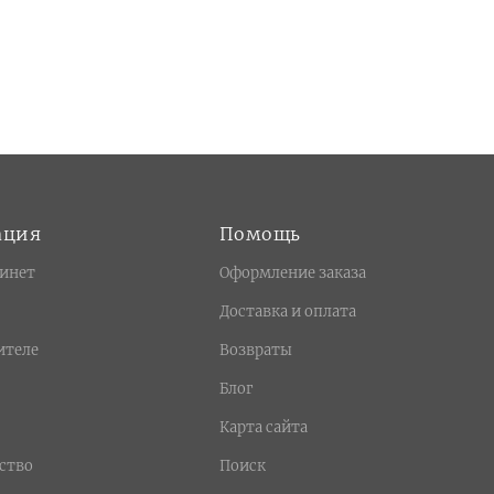
ация
Помощь
инет
Оформление заказа
Доставка и оплата
ителе
Возвраты
Блог
Карта сайта
ство
Поиск