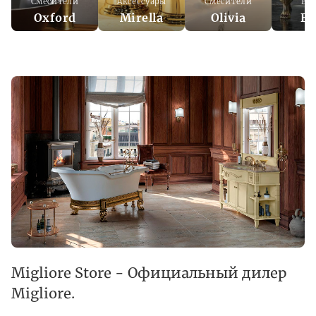
Смесители
Аксессуары
Смесители
Ва
Oxford
Mirella
Olivia
Be
Migliore Store - Официальный дилер
Migliore.