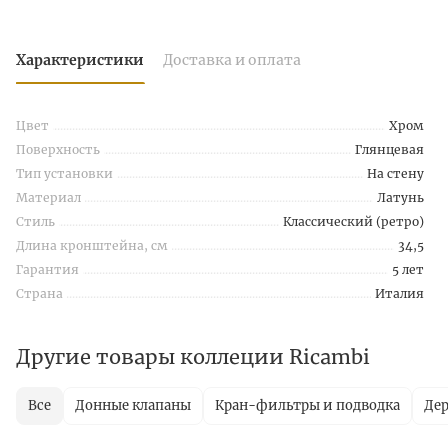
Характеристики
Доставка и оплата
Цвет
Хром
Поверхность
Глянцевая
Тип установки
На стену
Материал
Латунь
Стиль
Классический (ретро)
Длина кронштейна, см
34,5
Гарантия
5 лет
Страна
Италия
Другие товары коллеции Ricambi
Все
Донные клапаны
Кран-фильтры и подводка
Дер