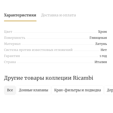
Характеристики
Доставка и оплата
Цвет
Хром
Поверхность
Глянцевая
Материал
Латунь
Система против известковых отложений
Нет
Гарантия
1 год
Страна
Италия
Другие товары коллеции Ricambi
Все
Донные клапаны
Кран-фильтры и подводка
Дер