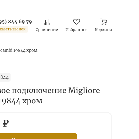
95) 844 69 79
казать звонок
Сравнение
Избранное
Корзина
icambi 19844 хром
9844
ое подключение Migliore
 19844 хром
 ₽