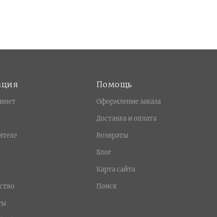
ация
Помощь
инет
Оформление заказа
Доставка и оплата
ителе
Возвраты
Блог
Карта сайта
ство
Поиск
ты