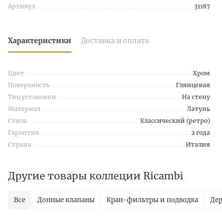
Артикул
31187
Характеристики
Доставка и оплата
Цвет
Хром
Поверхность
Глянцевая
Тип установки
На стену
Материал
Латунь
Стиль
Классический (ретро)
Гарантия
2 года
Страна
Италия
Другие товары коллеции Ricambi
Все
Донные клапаны
Кран-фильтры и подводка
Дер