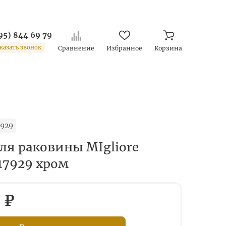
95) 844 69 79
казать звонок
Сравнение
Избранное
Корзина
7929
ля раковины MIgliore
17929 хром
 ₽