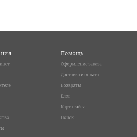
ация
Помощь
инет
Оформление заказа
Доставка и оплата
ителе
Возвраты
Блог
Карта сайта
ство
Поиск
ты