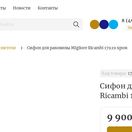
аты
Новости
Контакты
8 (4
За
инители
Сифон для раковины MIgliore Ricambi 17929 хром
Код товара:
1
Сифон д
Ricambi 
9 900