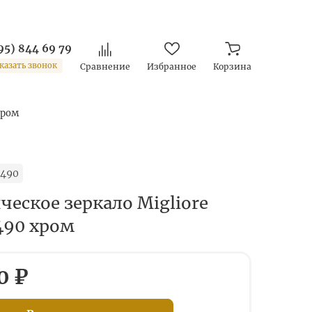
95) 844 69 79
казать звонок
Сравнение
Избранное
Корзина
хром
7490
еское зеркало Migliore
7490 хром
0 ₽