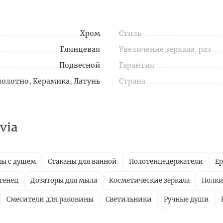
Хром
Стиль
Глянцевая
Увеличение зеркала, раз
Подвесной
Гарантия
полотно, Керамика, Латунь
Страна
via
ны с душем
Стаканы для ванной
Полотенцедержатели
Е
тенец
Дозаторы для мыла
Косметические зеркала
Полки
Смесители для раковины
Светильники
Ручные души