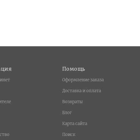
ация
Помощь
инет
Оформление заказа
Доставка и оплата
ителе
Возвраты
Блог
Карта сайта
ство
Поиск