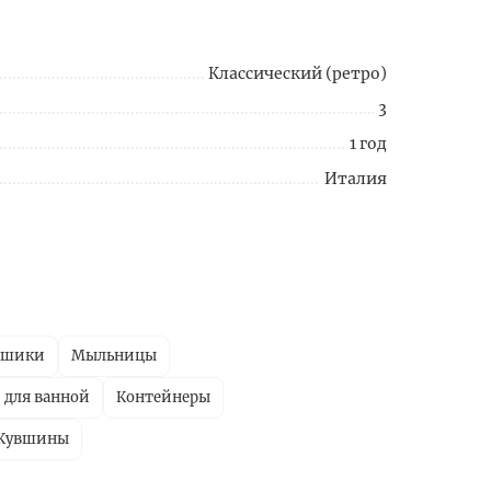
Классический (ретро)
3
1 год
Италия
ршики
Мыльницы
 для ванной
Контейнеры
Кувшины