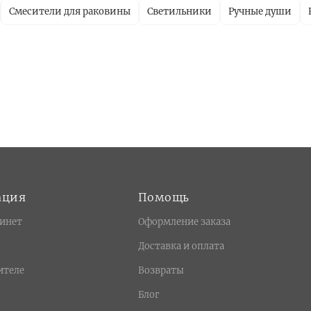
Смесители для раковины
Светильники
Ручные души
ация
Помощь
инет
Оформление заказа
Доставка и оплата
ителе
Возвраты
Блог