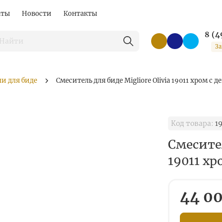
аты
Новости
Контакты
8 (4
За
и для биде
Смеситель для биде Migliore Olivia 19011 хром с 
Код товара:
19
Смесител
19011 хр
44 00