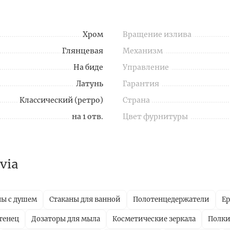
Хром
Вращение излива
Глянцевая
Механизм
На биде
Управление
Латунь
Гарантия
Классический (ретро)
Страна
на 1 отв.
Цвет фурнитуры
via
ны с душем
Стаканы для ванной
Полотенцедержатели
Е
тенец
Дозаторы для мыла
Косметические зеркала
Полки