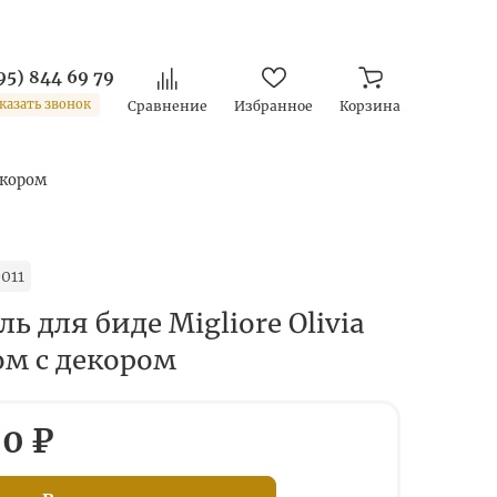
95) 844 69 79
казать звонок
Сравнение
Избранное
Корзина
декором
011
ь для биде Migliore Olivia
ом с декором
0 ₽