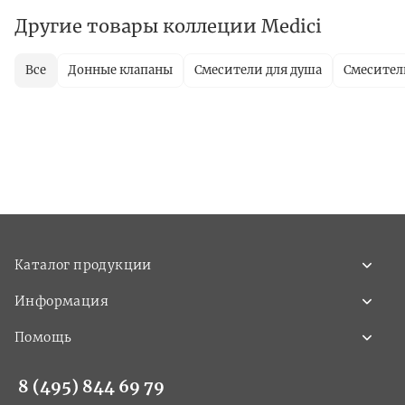
Другие товары коллеции Medici
Все
Донные клапаны
Смесители для душа
Смесител
Каталог продукции
Информация
Помощь
8 (495) 844 69 79