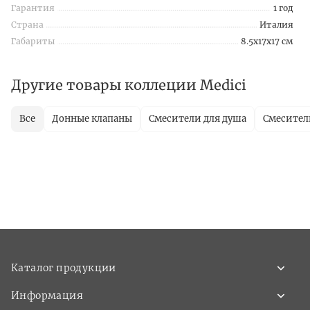
Гарантия
1 год
Страна
Италия
Габариты
8.5x17x17 см
Другие товары коллеции Medici
Все
Донные клапаны
Смесители для душа
Смесител
Каталог продукции
Информация