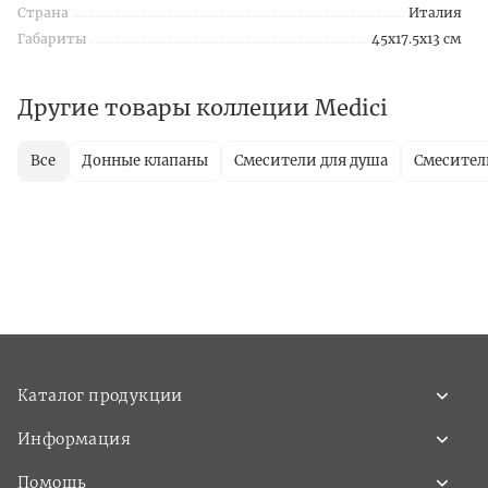
Страна
Италия
Габариты
45x17.5x13 см
Другие товары коллеции Medici
Все
Донные клапаны
Смесители для душа
Смесител
Каталог продукции
Информация
Помощь