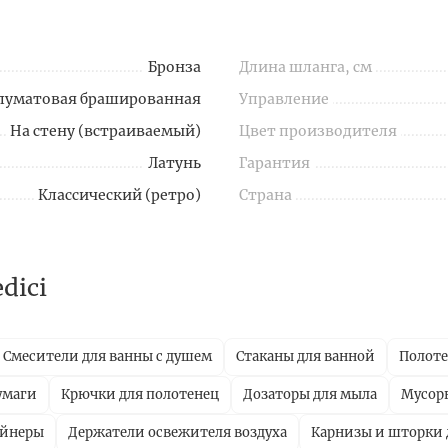
Бронза
Длина шланга, см
луматовая брашированная
Управление
На стену (встраиваемый)
Цвет производителя
Латунь
Гарантия
Классический (ретро)
Страна
dici
Смесители для ванны с душем
Стаканы для ванной
Полот
умаги
Крючки для полотенец
Дозаторы для мыла
Мусор
ейнеры
Держатели освежителя воздуха
Карнизы и шторки 