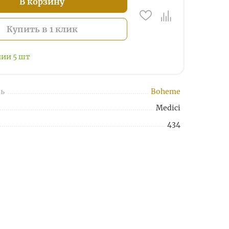
В корзину
Купить в 1 клик
чии
5
шт
ь
Boheme
Medici
434