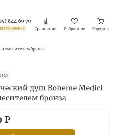
95) 844 69 79
казать звонок
Сравнение
Избранное
Корзина
со смесителем бронза
3347
ческий душ Boheme Medici
смесителем бронза
0 ₽