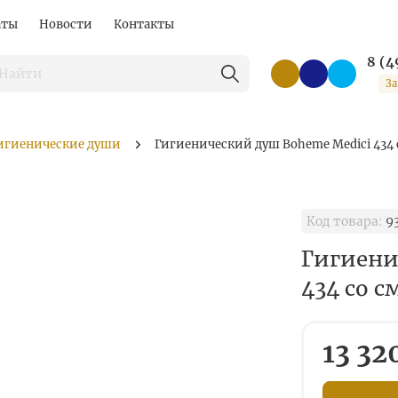
аты
Новости
Контакты
8 (4
За
игиенические души
Гигиенический душ Boheme Medici 434 
Код товара:
9
Гигиени
434 со 
13 32