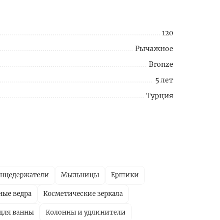
120
Рычажное
Bronze
5 лет
Турция
енцедержатели
Мыльницы
Ершики
ные ведра
Косметические зеркала
для ванны
Колонны и удлинители