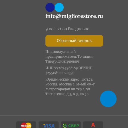
info@migliorestore.ru
9.00 - 21.00 Ежедневно
Обратный звонок
Индивидуальный
предприниматель Точилин
Тимур Дмитриевич
ИНН 772874566189 ОГРНИП
325508100020350
Юридический адрес: 107143,
Россия, Москва г, м-ый ок-г
Метрогородок вн тер г, ул
Тагильская, д 3, к 3, кв 50