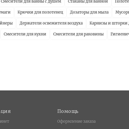
Смесители для ванны с душем
Стаканы для ванной
Полот
умаги
Крючки для полотенец
Дозаторы для мыла
Мусор
ейнеры
Держатели освежителя воздуха
Карнизы и шторки 
Смесители для кухни
Смесители для раковины
Гигиени
ация
Помощь
инет
Оформление заказа