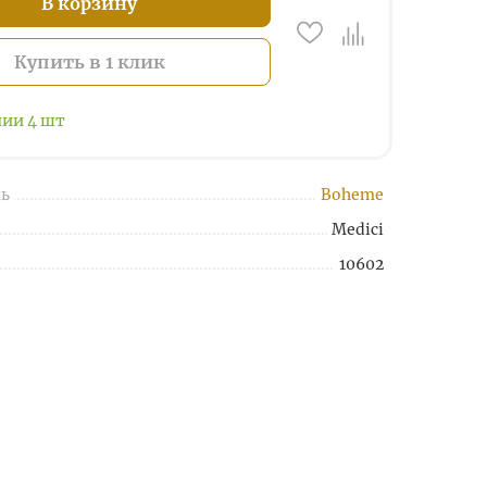
В корзину
Купить в 1 клик
чии
4
шт
ь
Boheme
Medici
10602