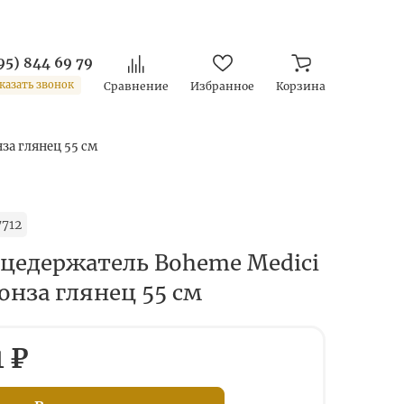
95) 844 69 79
казать звонок
Сравнение
Избранное
Корзина
за глянец 55 см
712
цедержатель Boheme Medici
онза глянец 55 см
1 ₽