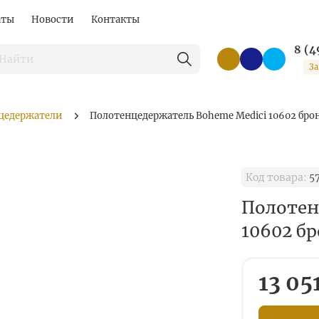
аты
Новости
Контакты
8 (4
За
цедержатели
Полотенцедержатель Boheme Medici 10602 брон
Код товара:
57
Полотен
10602 бр
13 05