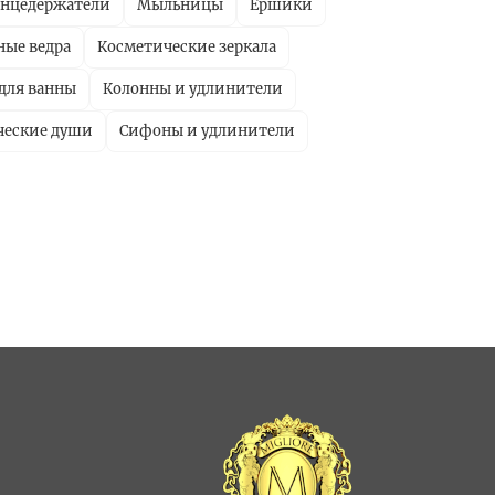
енцедержатели
Мыльницы
Ершики
ные ведра
Косметические зеркала
для ванны
Колонны и удлинители
ческие души
Сифоны и удлинители