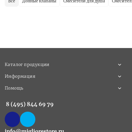
Все
Донные клапаны
Смесители для душа
Смесител
Каталог продукции
Информация
Помощь
8 (495) 844 69 79
info@migliorestore.ru