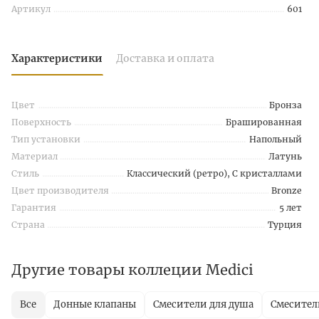
Артикул
601
Характеристики
Доставка и оплата
Цвет
Бронза
Поверхность
Брашированная
Тип установки
Напольный
Материал
Латунь
Стиль
Классический (ретро), С кристаллами
Цвет производителя
Bronze
Гарантия
5 лет
Страна
Турция
Другие товары коллеции Medici
Все
Донные клапаны
Смесители для душа
Смесител