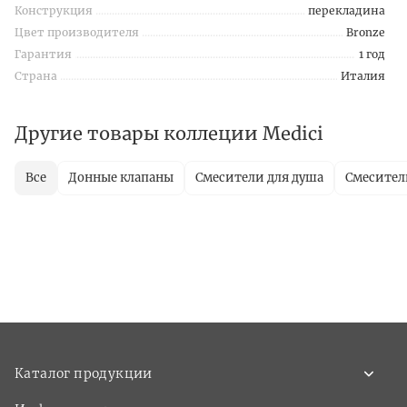
Конструкция
перекладина
Цвет производителя
Bronze
Гарантия
1 год
Страна
Италия
Другие товары коллеции Medici
Все
Донные клапаны
Смесители для душа
Смесител
Каталог продукции